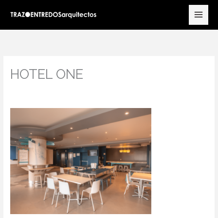
Ir
al
contenido
HOTEL ONE