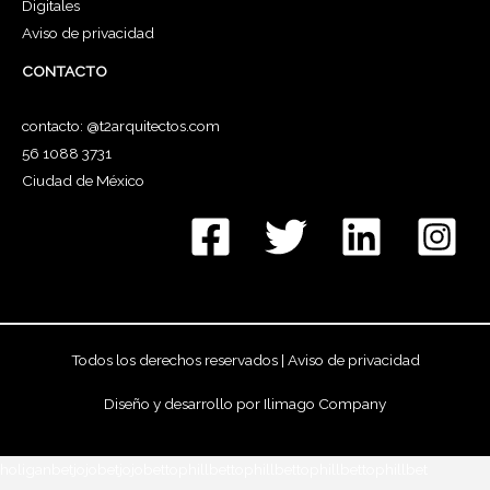
Digitales
Aviso de privacidad
CONTACTO
contacto: @t2arquitectos.com
56 1088 3731
Ciudad de México
Todos los derechos reservados | Aviso de privacidad
Diseño y desarrollo por Ilimago Company
holiganbet
jojobet
jojobet
tophillbet
tophillbet
tophillbet
tophillbet