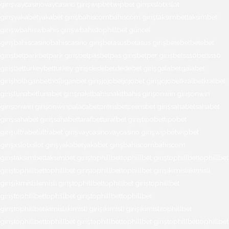
giriş
vaycasino
vaycasino giriş
wipbet
wipbet giriş
xslot
xslot
giriş
yakabet
yakabet giriş
bahiscom
bahiscom giriş
taksimbet
taksimbet
giriş
wbahis
wbahis giriş
wbahis
tophillbet güncel
giriş
bahiscasino
bahiscasino giriş
betasus
betasus giriş
betebet
betebet
giriş
betpark
betpark giriş
betpas
betpas giriş
betper giriş
betss10
betss10
giriş
betturkey
betturkey giriş
dedebet
dedebet giriş
galabet
galabet
giriş
holliganbet
holliganbet giriş
jojobet
jojobet giriş
jojobet
kralbet
kralbet
giriş
lunabet
lunabet giriş
nakitbahis
nakitbahis giriş
onwin giriş
onwin
giriş
onwin giriş
onwin
palacabet
prensbet
prensbet giriş
sahabet
sahabet
giriş
sahabet giriş
sahabet
tarafbet
tarafbet giriş
tipobet
tipobet
giriş
ultrabet
ultrabet giriş
vaycasino
vaycasino giriş
wipbet
wipbet
giriş
xslot
xslot giriş
yakabet
yakabet giriş
bahiscom
bahiscom
giriş
taksimbet
taksimbet giriş
tophillbet
tophillbet giriş
tophillbet
tophillbet
giriş
tophillbet
tophillbet giriş
tophillbet
tophillbet giriş
ikimisli
ikimisli
giriş
ikimisli
ikimisli giriş
tophillbet
tophillbet giriş
tophillbet
giriş
tophillbet
tophillbet giriş
tophillbet
tophillbet
giriş
tophillbet
ikimisli
ikimisli giriş
ikimisli giriş
ikimisli
tophillbet
giriş
tophillbet
tophillbet giriş
tophillbet
tophillbet giriş
tophillbet
tophillbet