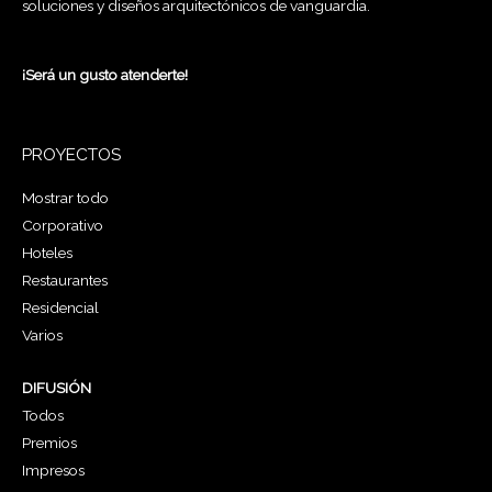
soluciones y diseños arquitectónicos de vanguardia.
¡Será un gusto atenderte!
PROYECTOS
Mostrar todo
Corporativo
Hoteles
Restaurantes
Residencial
Varios
DIFUSIÓN
Todos
Premios
Impresos