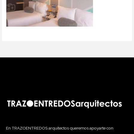
En TRAZOENTREDOS arquitectos queremos apoyarte con