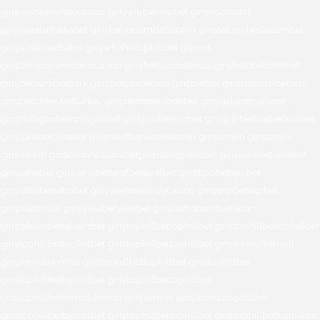
giriş
vaycasino
vaycasino giriş
wipbet
wipbet giriş
xslot
xslot
giriş
yakabet
yakabet giriş
bahiscom
bahiscom giriş
taksimbet
taksimbet
giriş
wbahis
wbahis giriş
wbahis
tophillbet güncel
giriş
bahiscasino
bahiscasino giriş
betasus
betasus giriş
betebet
betebet
giriş
betpark
betpark giriş
betpas
betpas giriş
betper giriş
betss10
betss10
giriş
betturkey
betturkey giriş
dedebet
dedebet giriş
galabet
galabet
giriş
holliganbet
holliganbet giriş
jojobet
jojobet giriş
jojobet
kralbet
kralbet
giriş
lunabet
lunabet giriş
nakitbahis
nakitbahis giriş
onwin giriş
onwin
giriş
onwin giriş
onwin
palacabet
prensbet
prensbet giriş
sahabet
sahabet
giriş
sahabet giriş
sahabet
tarafbet
tarafbet giriş
tipobet
tipobet
giriş
ultrabet
ultrabet giriş
vaycasino
vaycasino giriş
wipbet
wipbet
giriş
xslot
xslot giriş
yakabet
yakabet giriş
bahiscom
bahiscom
giriş
taksimbet
taksimbet giriş
tophillbet
tophillbet giriş
tophillbet
tophillbet
giriş
tophillbet
tophillbet giriş
tophillbet
tophillbet giriş
ikimisli
ikimisli
giriş
ikimisli
ikimisli giriş
tophillbet
tophillbet giriş
tophillbet
giriş
tophillbet
tophillbet giriş
tophillbet
tophillbet
giriş
tophillbet
ikimisli
ikimisli giriş
ikimisli giriş
ikimisli
tophillbet
giriş
tophillbet
tophillbet giriş
tophillbet
tophillbet giriş
tophillbet
tophillbet