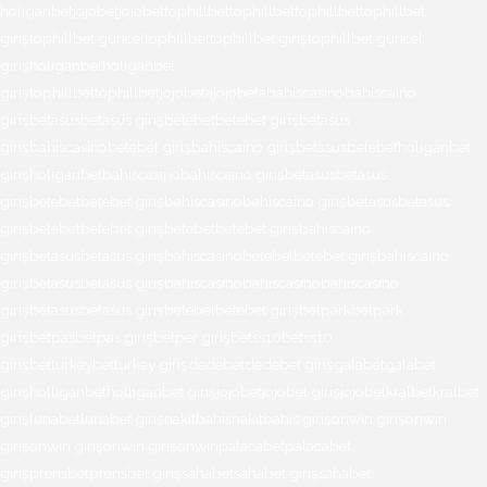
holiganbet
jojobet
jojobet
tophillbet
tophillbet
tophillbet
tophillbet
giriş
tophillbet güncel
tophillbet
tophillbet giriş
tophillbet güncel
giriş
holiganbet
holiganbet
giriş
tophillbet
tophillbet
jojobeta
jojobeta
bahiscasino
bahiscaino
giriş
betasus
betasus giriş
betebet
betebet giriş
betasus
giriş
bahiscasino
betebet giriş
bahiscaino giriş
betasus
betebet
holiganbet
giriş
holiganbet
bahiscasino
bahiscaino giriş
betasus
betasus
giriş
betebet
betebet giriş
bahiscasino
bahiscaino giriş
betasus
betasus
giriş
betebet
betebet giriş
betebet
betebet giriş
bahiscaino
giriş
betasus
betasus giriş
bahiscasino
betebet
betebet giriş
bahiscaino
giriş
betasus
betasus giriş
bahiscasino
bahiscasino
bahiscasino
giriş
betasus
betasus giriş
betebet
betebet giriş
betpark
betpark
giriş
betpas
betpas giriş
betper giriş
betss10
betss10
giriş
betturkey
betturkey giriş
dedebet
dedebet giriş
galabet
galabet
giriş
holliganbet
holliganbet giriş
jojobet
jojobet giriş
jojobet
kralbet
kralbet
giriş
lunabet
lunabet giriş
nakitbahis
nakitbahis giriş
onwin giriş
onwin
giriş
onwin giriş
onwin giriş
onwin
palacabet
palacabet
giriş
prensbet
prensbet giriş
sahabet
sahabet giriş
sahabet