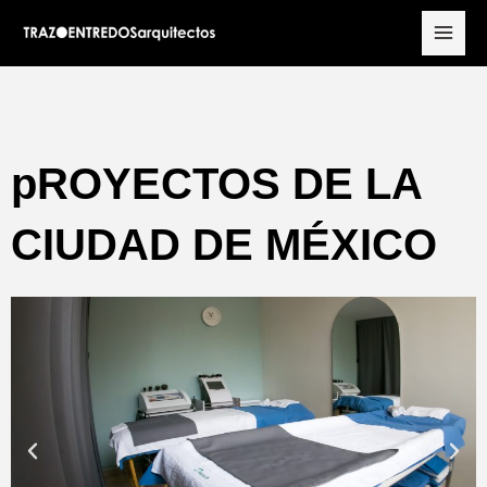
Ir
al
contenido
pROYECTOS DE LA
CIUDAD DE MÉXICO